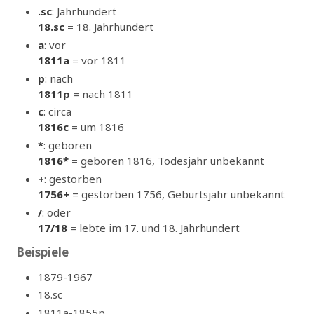
.sc
: Jahrhundert
18.sc
= 18. Jahrhundert
a
: vor
1811a
= vor 1811
p
: nach
1811p
= nach 1811
c
: circa
1816c
= um 1816
*
: geboren
1816*
= geboren 1816, Todesjahr unbekannt
+
: gestorben
1756+
= gestorben 1756, Geburtsjahr unbekannt
/
: oder
17/18
= lebte im 17. und 18. Jahrhundert
Beispiele
1879-1967
18.sc
1811a-1855p